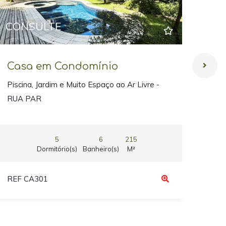
CONSULTE
CO
Casa em Condomínio
Ca
Piscina, Jardim e Muito Espaço ao Ar Livre -
Refú
RUA PAR
5
6
215
Dormitório(s)
Banheiro(s)
M²
REF CA301
REF