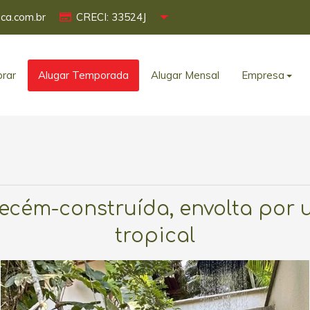
ca.com.br
CRECI: 33524J
rar
Alugar Temporada
Alugar Mensal
Empresa
ecém-construída, envolta por 
tropical