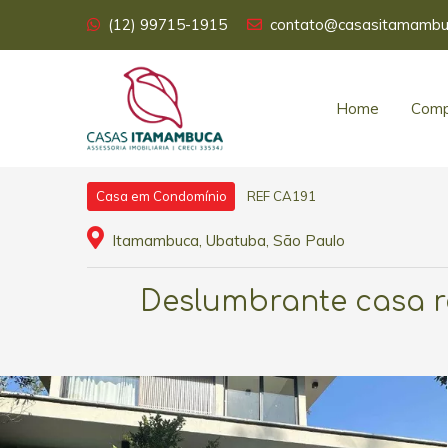
(12) 99715-1915
contato@casasitamambu
Home
Comp
REF CA191
Casa em Condomínio
Itamambuca, Ubatuba, São Paulo
Deslumbrante casa r