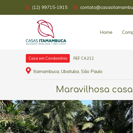
(12) 99715-1915
contato@casasitamambu
Home
Comp
REF CA212
Casa em Condomínio
Itamambuca, Ubatuba, São Paulo
Maravilhosa casa