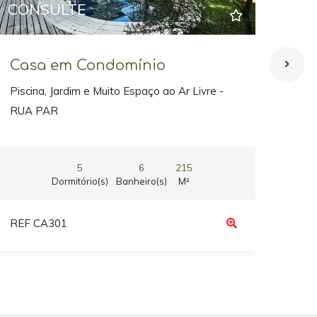
CONSULTE
CO
Casa em Condomínio
Ca
Piscina, Jardim e Muito Espaço ao Ar Livre -
Refú
RUA PAR
5
6
215
Dormitório(s)
Banheiro(s)
M²
REF CA301
REF