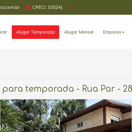
ca.com.br
CRECI: 33524J
rar
Alugar Temporada
Alugar Mensal
Empresa
 para temporada - Rua Par - 28