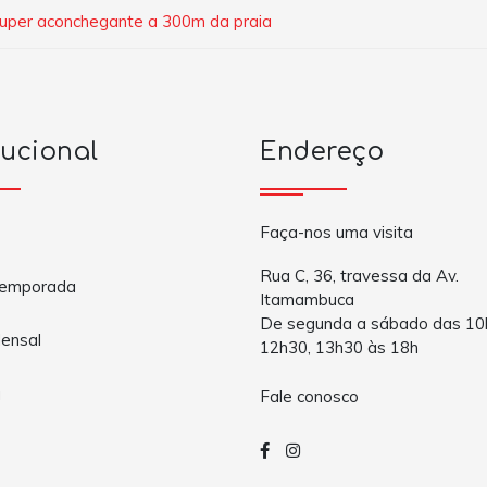
uper aconchegante a 300m da praia
tucional
Endereço
Faça-nos uma visita
Rua C, 36, travessa da Av.
Temporada
Itamambuca
De segunda a sábado das 10
ensal
12h30, 13h30 às 18h
a
Fale conosco