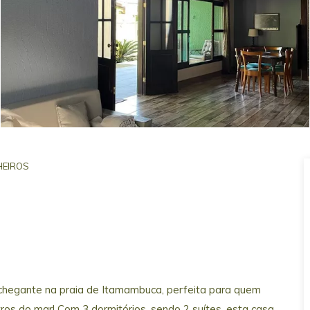
EIROS
chegante na praia de Itamambuca, perfeita para quem
ros do mar! Com 3 dormitórios, sendo 2 suítes, esta casa