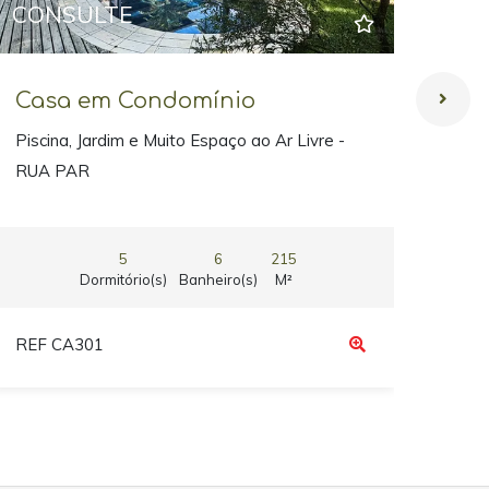
CONSULTE
CO
Casa em Condomínio
Ca
Piscina, Jardim e Muito Espaço ao Ar Livre -
Refú
RUA PAR
5
6
215
Dormitório(s)
Banheiro(s)
M²
REF CA301
REF