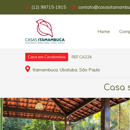
(12) 99715-1915
contato@casasitamambu
Home
Comp
REF CA224
Casa em Condomínio
Itamambuca, Ubatuba, São Paulo
Casa 