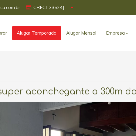
ca.com.br
CRECI: 33524J
rar
Alugar Temporada
Alugar Mensal
Empresa
super aconchegante a 300m da