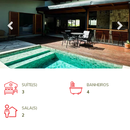
SUÍTE(S)
BANHEIROS
3
4
SALA(S)
2