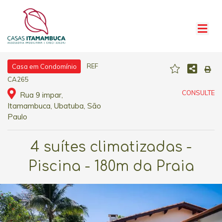
REF
Casa em Condomínio
CA265
CONSULTE
Rua 9 impar,
Itamambuca, Ubatuba, São
Paulo
4 suítes climatizadas -
Piscina - 180m da Praia