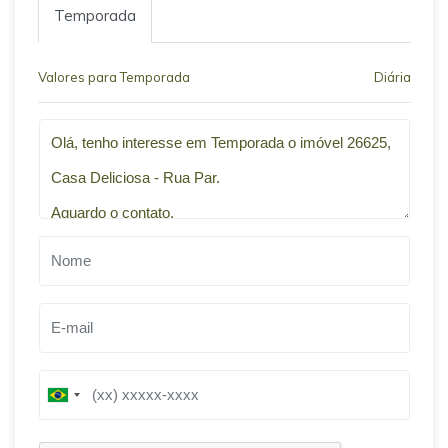
Temporada
Valores para Temporada
Diária
Qual o melhor dia e horário pra você?
B
B
r
r
a
a
z