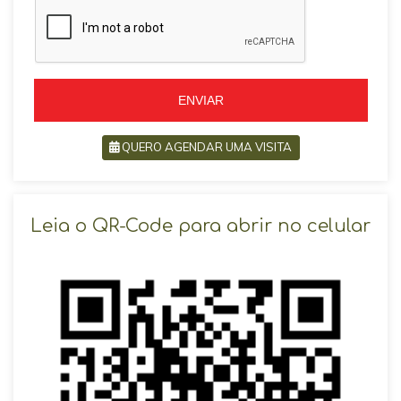
z
i
i
l
l
+
+
5
5
5
5
ENVIAR
QUERO AGENDAR UMA VISITA
SOLICITAR AGENDAMENTO
Leia o QR-Code para abrir no celular
VOLTAR