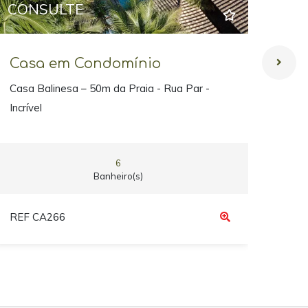
CONSULTE
CO
Casa em Condomínio
Ca
Casa Balinesa – 50m da Praia - Rua Par -
Conf
Incrível
mar
6
Banheiro(s)
REF CA266
REF