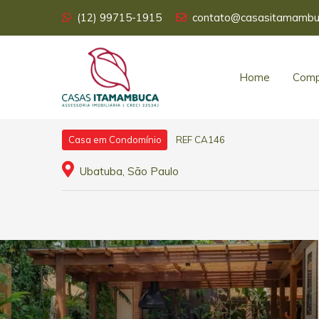
(12) 99715-1915
contato@casasitamambu
Home
Comp
REF CA146
Casa em Condomínio
Ubatuba, São Paulo