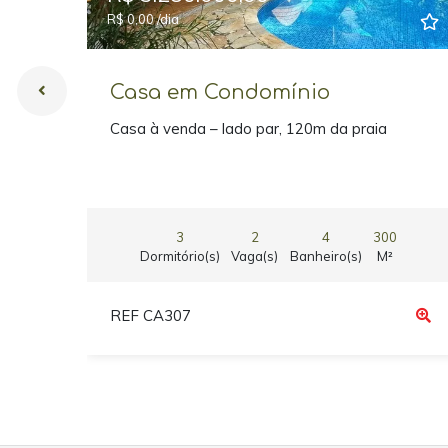
R$ 0,00 /dia
Casa em Condomínio
Casa à venda – lado par, 120m da praia
3
2
4
300
Dormitório(s)
Vaga(s)
Banheiro(s)
M²
REF CA307