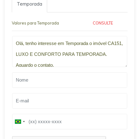
Temporada
Valores para Temporada
CONSULTE
Qual o melhor dia e horário pra você?
B
B
r
r
a
a
z
z