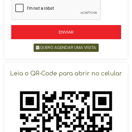
i
i
l
l
+
+
5
5
5
5
ENVIAR
QUERO AGENDAR UMA VISITA
SOLICITAR AGENDAMENTO
Leia o QR-Code para abrir no celular
VOLTAR