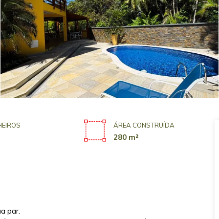
EIROS
ÁREA CONSTRUÍDA
280 m²
a par.