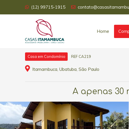
(12) 99715-1915
contato@casasitamambu
Home
Comp
REF CA219
Casa em Condomínio
Itamambuca, Ubatuba, São Paulo
A apenas 30 