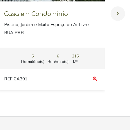
Casa em Condomínio
Ca
Piscina, Jardim e Muito Espaço ao Ar Livre -
Refú
RUA PAR
5
6
215
Dormitório(s)
Banheiro(s)
M²
REF CA301
REF