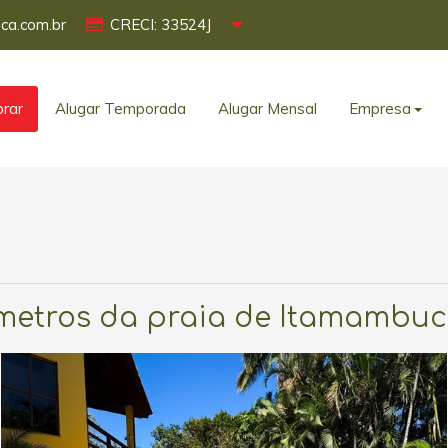
ca.com.br
CRECI: 33524J
rar
Alugar Temporada
Alugar Mensal
Empresa
metros da praia de Itamambuca