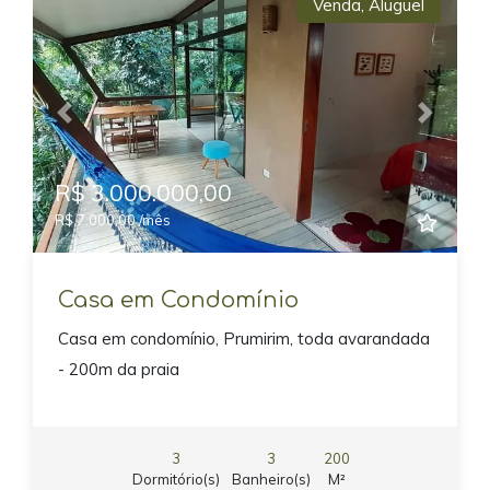
Venda
,
Aluguel
Previous
Next
R$ 3.000.000,00
R$ 7.000,00 /mês
Casa em Condomínio
Casa em condomínio, Prumirim, toda avarandada
- 200m da praia
3
3
200
Dormitório(s)
Banheiro(s)
M²