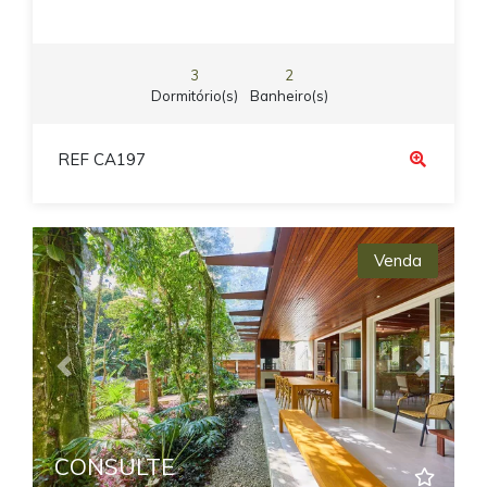
3
2
Dormitório(s)
Banheiro(s)
REF CA197
Venda
Previous
Next
CONSULTE