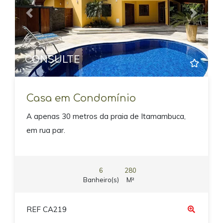
Previous
Next
CONSULTE
Casa em Condomínio
A apenas 30 metros da praia de Itamambuca,
em rua par.
6
280
Banheiro(s)
M²
REF CA219