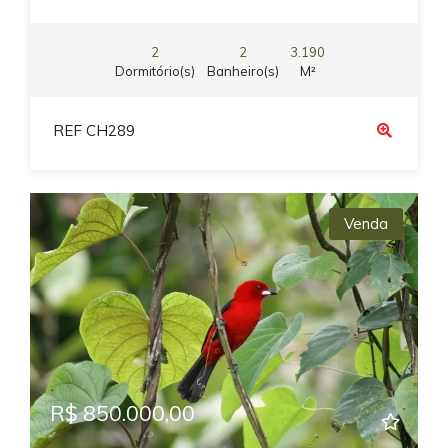
2
2
3.190
Dormitório(s)
Banheiro(s)
M²
REF CH289
Venda
R$ 850.000,00