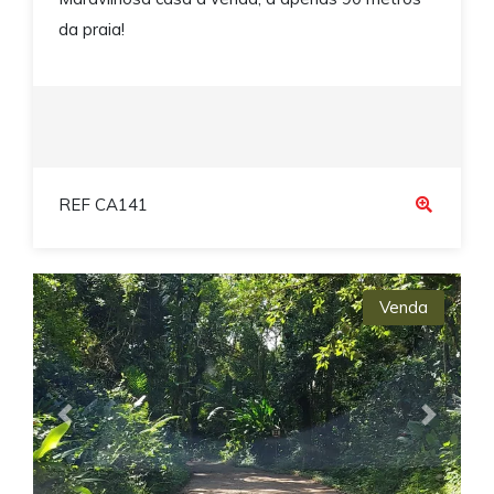
da praia!
REF CA141
Venda
Previous
Next