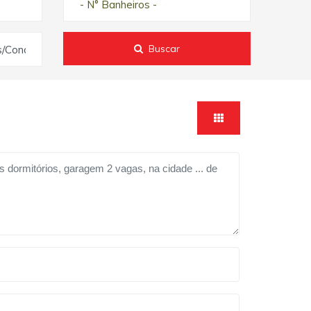
- N° Banheiros -
Buscar
s/Condomínios