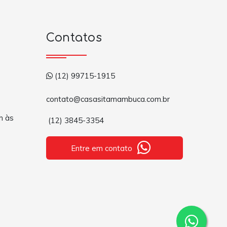
Contatos
(12) 99715-1915
contato@casasitamambuca.com.br
h às
(12) 3845-3354
Entre em contato