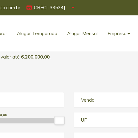
ca.com.br
CRECI: 33524J
rar
Alugar Temporada
Alugar Mensal
Empresa
 valor até
6.200.000,00
.
Venda
0,00
UF