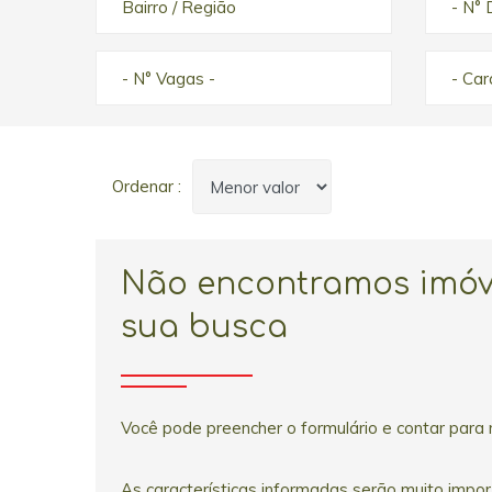
Bairro / Região
- N° 
- N° Vagas -
- Ca
Ordenar :
Não encontramos imóv
sua busca
Você pode preencher o formulário e contar para 
As características informadas serão muito impo