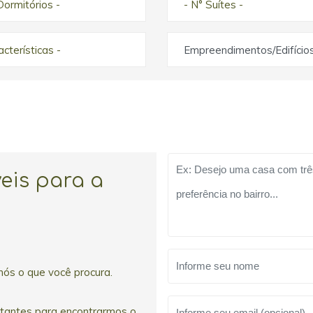
Dormitórios -
- N° Suítes -
racterísticas -
Empreendimentos/Edifício
eis para a
nós o que você procura.
rtantes para encontrarmos o