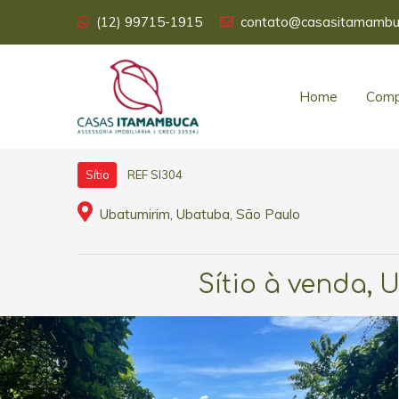
(12) 99715-1915
contato@casasitamambu
Home
Comp
REF SI304
Sítio
Ubatumirim, Ubatuba, São Paulo
Sítio à venda,