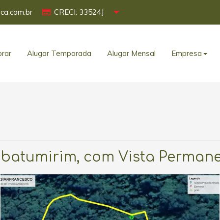
ca.com.br
CRECI: 33524J
rar
Alugar Temporada
Alugar Mensal
Empresa
 Ubatumirim, com Vista Perman