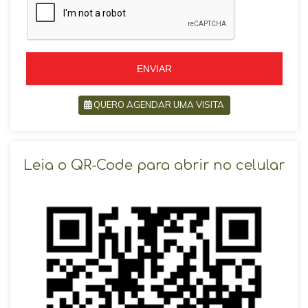
i
l
l
+
+
5
5
5
5
ENVIAR
QUERO AGENDAR UMA VISITA
SOLICITAR AGENDAMENTO
Leia o QR-Code para abrir no celular
VOLTAR