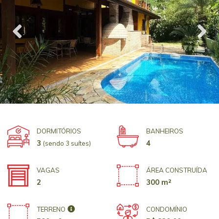
DORMITÓRIOS
BANHEIROS
3
4
(sendo 3 suítes)
VAGAS
ÁREA CONSTRUÍDA
2
300 m²
TERRENO
CONDOMÍNIO